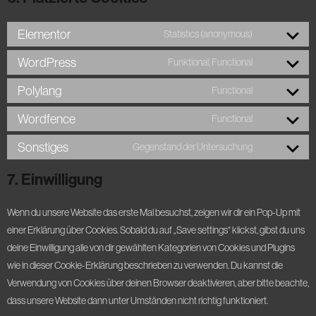
Elementor
Statistics (anonymous)
Consent to service elementor
WordPress
Funktional, Functional
Consent to service wordpress
Polylang
Functional
Consent to service polylang
Wordfence
Functional
Consent to service wordfence
Sonstiges
Gegenstand der Untersuchung
Consent to service sonstiges
7. Einwilligung
Wenn du unsere Website das erste Mal besuchst, zeigen wir dir ein Pop-Up mit
einer Erklärung über Cookies. Sobald du auf „Save settings“ klickst, gibst du uns
deine Einwilligung alle von dir gewählten Kategorien von Cookies und Plugins
wie in dieser Cookie-Erklärung beschrieben zu verwenden. Du kannst die
Verwendung von Cookies über deinen Browser deaktivieren, aber bitte beachte,
dass unsere Website dann unter Umständen nicht richtig funktioniert.