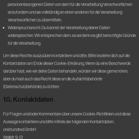
personenbezogenen Daten von dem für die Verarbeitung Verantwortlichen
anzufordern und sie vollständig an einen anderen für die Verarbeitung
Verantwortlichen zu übermitteln.
Widerspruchsrecht: Du kannst der Verarbeitung deiner Daten
widersprechen. Wir entsprechen dem, es sei denn es gibt berechtigte Gründe
für die Verarbeitung.
Um diese Rechte auszuüben kontaktiere uns bitte. Bitte beziehe dich auf die
Kontaktdaten am Ende dieser Cookie-Erklärung. Wenn du eine Beschwerde
darüber hast, wie wir deine Daten behandeln, würden wir diese gerne hören,
aber du hast auch das Recht diese an die Aufsichtsbehörde
(Datenschutzbehörde) zu richten.
10. Kontaktdaten
Für Fragen und/oder Kommentare über unsere Cookie-Richtlinien und diese
Aussage kontaktiere uns bitte mittels der folgenden Kontaktdaten:
onehundred GmbH
Wallstr. 9-13