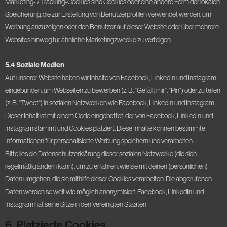
Marketing- / Tracking-Cookies sind Cookies oder eine andere Form der lokalen
Speicherung, die zur Erstellung von Benutzerprofilen verwendet werden, um
Werbung anzuzeigen oder den Benutzer auf dieser Website oder über mehrere
Websites hinweg für ähnliche Marketingzwecke zu verfolgen.
5.4 Soziale Medien
Auf unserer Website haben wir Inhalte von Facebook, LinkedIn und Instagram
eingebunden, um Webseiten zu bewerben (z. B. "Gefällt mir", "Pin") oder zu teilen
(z. B. "Tweet") in sozialen Netzwerken wie Facebook, LinkedIn und Instagram.
Dieser Inhalt ist mit einem Code eingebettet, der von Facebook, LinkedIn und
Instagram stammt und Cookies platziert. Diese Inhalte können bestimmte
Informationen für personalisierte Werbung speichern und verarbeiten.
Bitte lies die Datenschutzerklärung dieser sozialen Netzwerke (die sich
regelmäßig ändern kann), um zu erfahren, wie sie mit deinen (persönlichen)
Daten umgehen, die sie mithilfe dieser Cookies verarbeiten. Die abgerufenen
Daten werden so weit wie möglich anonymisiert. Facebook, LinkedIn und
Instagram hat seine Sitze in den Vereinigten Staaten
6. Platzierte Cookies