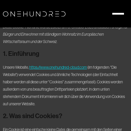
Cookie Policy (EU)
Diese Cookie-Richtlinie wurde zuletzt am 8. Oktober 2025 aktualisiert und gilt für
Bürger und Einwohner mit ständigem Wohnsitz im Europäischen
Wirtschaftsraum und der Schweiz.
1. Einführung
Unsere Website,
https://www.onehundred-cloud.com
(im folgenden: "Die
Website") verwendet Cookies und ähnliche Technologien (der Einfachheit
halber werden all diese unter "Cookies" zusammengefasst). Cookies werden
außerdem von uns beauftragten Drittparteien platziert. In dem unten
stehendem Dokument informieren wir dich über die Verwendung von Cookies
auf unserer Website.
2. Was sind Cookies?
Ein Cookie ist eine einfache kleine Datei, die gemeinsam mit den Seiten einer