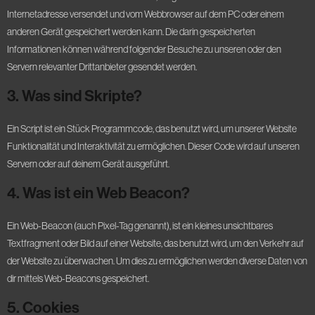
Internetadresse versendet und vom Webbrowser auf dem PC oder einem
anderen Gerät gespeichert werden kann. Die darin gespeicherten
Informationen können während folgender Besuche zu unseren oder den
Servern relevanter Drittanbieter gesendet werden.
3. Was sind Skripte?
Ein Script ist ein Stück Programmcode, das benutzt wird, um unserer Website
Funktionalität und Interaktivität zu ermöglichen. Dieser Code wird auf unseren
Servern oder auf deinem Gerät ausgeführt.
4. Was ist ein Web Beacon?
Ein Web-Beacon (auch Pixel-Tag genannt), ist ein kleines unsichtbares
Textfragment oder Bild auf einer Website, das benutzt wird, um den Verkehr auf
der Website zu überwachen. Um dies zu ermöglichen werden diverse Daten von
dir mittels Web-Beacons gespeichert.
5. Cookies