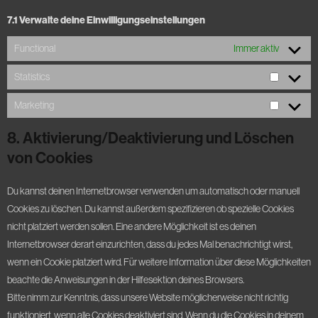
7.1 Verwalte deine Einwilligungseinstellungen
Functional
Immer aktiv
Statistics
Marketing
8. Aktivierung/Deaktivierung und Löschen
von Cookies
Du kannst deinen Internetbrowser verwenden um automatisch oder manuell
Cookies zu löschen. Du kannst außerdem spezifizieren ob spezielle Cookies
nicht platziert werden sollen. Eine andere Möglichkeit ist es deinen
Internetbrowser derart einzurichten, dass du jedes Mal benachrichtigt wirst,
wenn ein Cookie platziert wird. Für weitere Information über diese Möglichkeiten
beachte die Anweisungen in der Hilfesektion deines Browsers.
Bitte nimm zur Kenntnis, dass unsere Website möglicherweise nicht richtig
funktioniert, wenn alle Cookies deaktiviert sind. Wenn du die Cookies in deinem