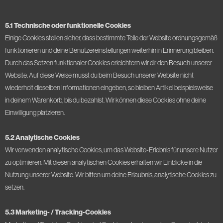
5.1 Technische oder funktionelle Cookies
Einige Cookies stellen sicher, dass bestimmte Teile der Website ordnungsgemäß
funktionieren und deine Benutzereinstellungen weiterhin in Erinnerung bleiben.
Durch das Setzen funktionaler Cookies erleichtern wir dir den Besuch unserer
Website. Auf diese Weise musst du beim Besuch unserer Website nicht
wiederholt dieselben Informationen eingeben, so bleiben Artikel beispielsweise
in deinem Warenkorb, bis du bezahlst. Wir können diese Cookies ohne deine
Einwilligung platzieren.
5.2 Analytische Cookies
Wir verwenden analytische Cookies, um das Website-Erlebnis für unsere Nutzer
zu optimieren. Mit diesen analytischen Cookies erhalten wir Einblicke in die
Nutzung unserer Website. Wir bitten um deine Erlaubnis, analytische Cookies zu
setzen.
5.3 Marketing- / Tracking-Cookies